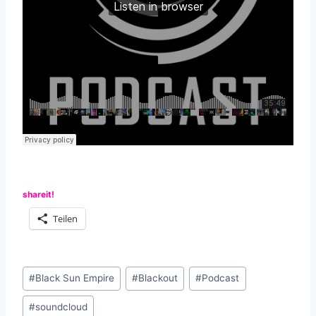
shareit!
Teilen
Schlagworte:
#
Black Sun Empire
#
Blackout
#
Podcast
#
soundcloud