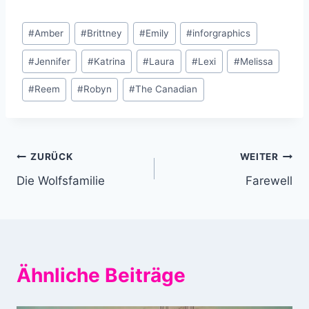
Schlagworte:
#
Amber
#
Brittney
#
Emily
#
inforgraphics
#
Jennifer
#
Katrina
#
Laura
#
Lexi
#
Melissa
#
Reem
#
Robyn
#
The Canadian
Beitragsnavigation
ZURÜCK
WEITER
Die Wolfsfamilie
Farewell
Ähnliche Beiträge