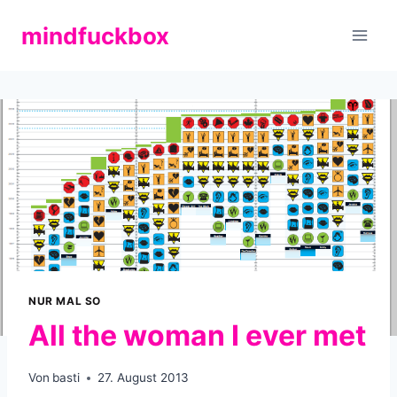
Zum
mindfuckbox
Inhalt
springen
NUR MAL SO
All the woman I ever met
Von
basti
27. August 2013