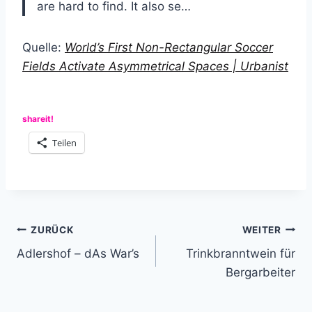
are hard to find. It also se…
Quelle:
World’s First Non-Rectangular Soccer
Fields Activate Asymmetrical Spaces | Urbanist
shareit!
Teilen
Beitragsnavigation
ZURÜCK
WEITER
Adlershof – dAs War’s
Trinkbranntwein für
Bergarbeiter