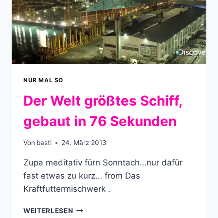
NUR MAL SO
Der Welt größtes Schiff,
gebaut in 76 Sekunden
Von
basti
24. März 2013
Zupa meditativ fürn Sonntach…nur dafür
fast etwas zu kurz… from Das
Kraftfuttermischwerk .
DER
WEITERLESEN