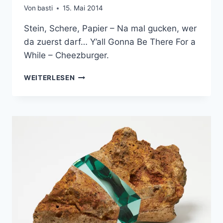
Von
basti
15. Mai 2014
Stein, Schere, Papier – Na mal gucken, wer
da zuerst darf… Y’all Gonna Be There For a
While – Cheezburger.
STEIN,
WEITERLESEN
SCHERE,
PAPIER
–
ACH
EGAL
ICH
NEHM‘
SCHERE