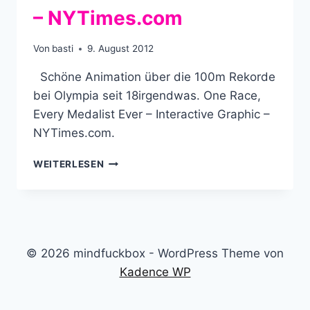
– NYTimes.com
Von
basti
9. August 2012
Schöne Animation über die 100m Rekorde
bei Olympia seit 18irgendwas. One Race,
Every Medalist Ever – Interactive Graphic –
NYTimes.com.
ONE
WEITERLESEN
RACE,
EVERY
MEDALIST
EVER
–
INTERACTIVE
© 2026 mindfuckbox - WordPress Theme von
GRAPHIC
Kadence WP
–
NYTIMES.COM