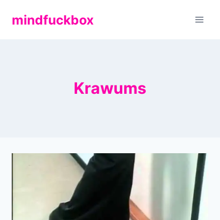
Zum
mindfuckbox
Inhalt
springen
Krawums