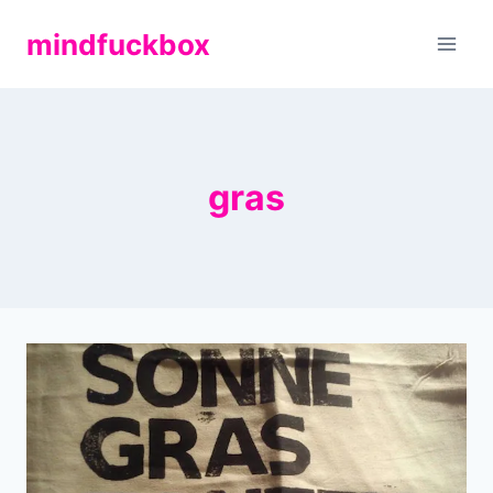
Zum
mindfuckbox
Inhalt
springen
gras