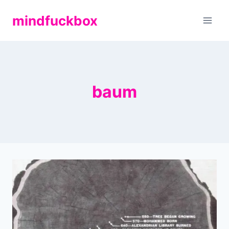
Zum
mindfuckbox
Inhalt
springen
baum