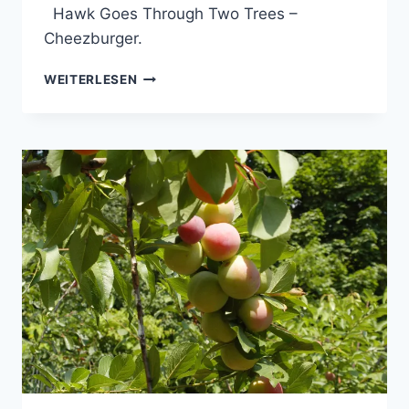
Hawk Goes Through Two Trees –
Cheezburger.
PRÄZISION
WEITERLESEN
IN
DER
NATUR