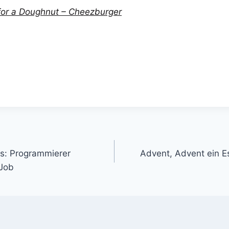
or a Doughnut – Cheezburger
gation
es: Programmierer
Advent, Advent ein Es
 Job