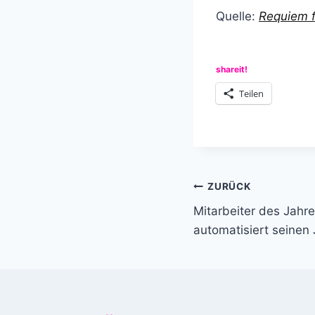
Quelle:
Requiem f
shareit!
Teilen
Beitragsnavi
ZURÜCK
Mitarbeiter des Jahr
automatisiert seinen