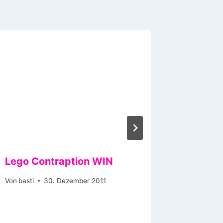
Lego Contraption WIN
Schorn
Von
basti
30. Dezember 2011
Von
basti