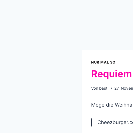
NUR MAL SO
Requiem 
Von
basti
27. Nove
Möge die Weihnac
Cheezburger.co