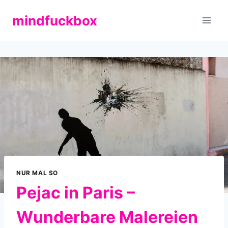
Zum
mindfuckbox
Inhalt
springen
NUR MAL SO
Pejac in Paris –
Wunderbare Malereien