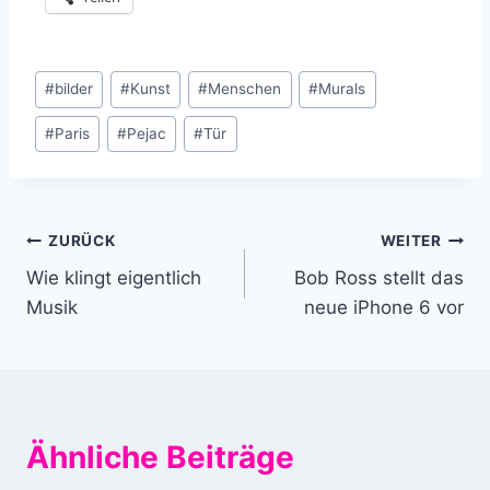
Schlagworte:
#
bilder
#
Kunst
#
Menschen
#
Murals
#
Paris
#
Pejac
#
Tür
Beitragsnavigation
ZURÜCK
WEITER
Wie klingt eigentlich
Bob Ross stellt das
Musik
neue iPhone 6 vor
Ähnliche Beiträge