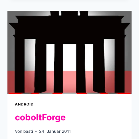
THE
SAMSUNG
VIBRANT
/
CAPTIVATE
|
THEUNLOCKR
ANDROID
coboltForge
Von
basti
24. Januar 2011