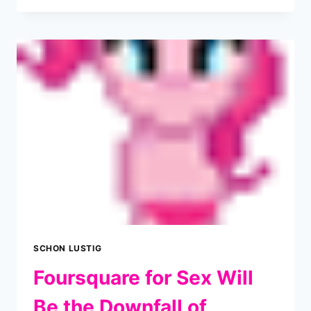
AUS
10-
DOLLAR-
FUNZEL
EINE
100-
DOLLAR-
LEUCHTE
–
DAS
GADGET
WEBLOG
–
DIGITAL
LIFESTYLE
TODAY
AND
SCHON LUSTIG
TOMORROW
Foursquare for Sex Will
Be the Downfall of