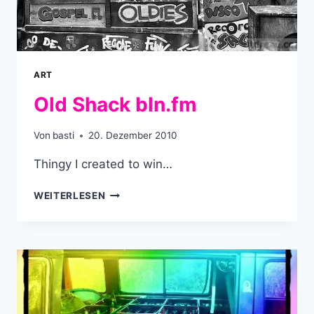
ART
Old Shack bln.fm
Von
basti
20. Dezember 2010
Thingy I created to win…
OLD
WEITERLESEN
SHACK
BLN.FM