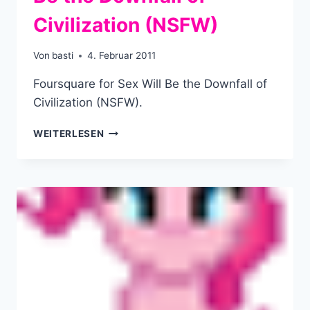
Civilization (NSFW)
Von
basti
4. Februar 2011
Foursquare for Sex Will Be the Downfall of
Civilization (NSFW).
FOURSQUARE
WEITERLESEN
FOR
SEX
WILL
BE
THE
DOWNFALL
OF
CIVILIZATION
(NSFW)