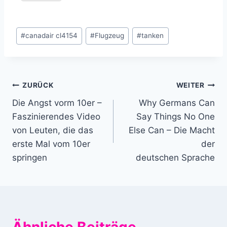
Schlagworte:
#
canadair cl4154
#
Flugzeug
#
tanken
Beitragsnavigation
ZURÜCK
WEITER
Die Angst vorm 10er –
Why Germans Can
Faszinierendes Video
Say Things No One
von Leuten, die das
Else Can – Die Macht
erste Mal vom 10er
der
springen
deutschen Sprache
Ähnliche Beiträge