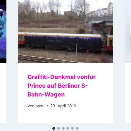
Graffiti-Denkmal vonfür
Prince auf Berliner S-
Bahn-Wagen
Von
basti
23. April 2016