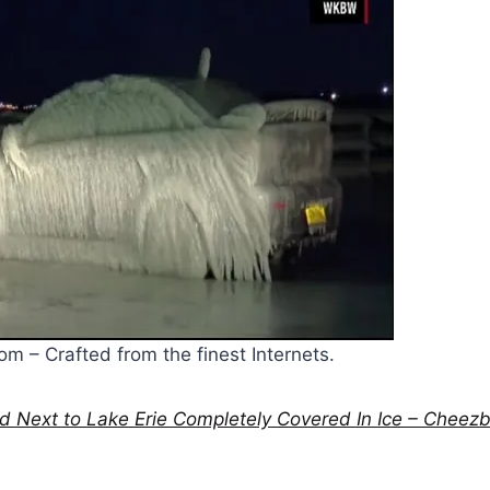
m – Crafted from the finest Internets.
d Next to Lake Erie Completely Covered In Ice – Cheez