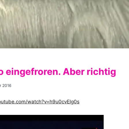
o eingefroren. Aber richtig
r 2016
outube.com/watch?v=h9u0cvElg0s