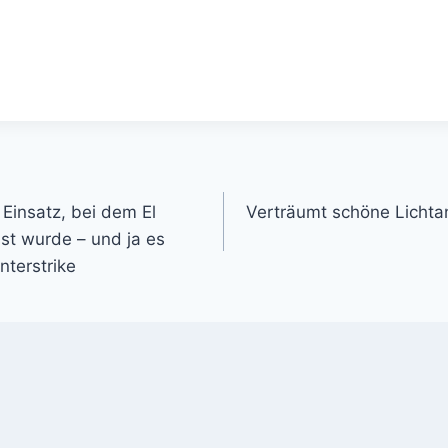
gation
Einsatz, bei dem El
Verträumt schöne Lichta
st wurde – und ja es
nterstrike