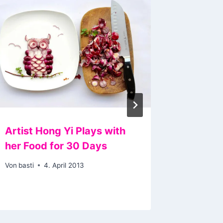
Artist Hong Yi Plays with
Und wie
her Food for 30 Days
Winter
Von
basti
4. April 2013
Von
basti