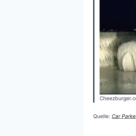
Cheezburger.co
Quelle:
Car Parke