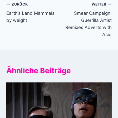
Beitragsnavigation
ZURÜCK
WEITER
Earth’s Land Mammals
Smear Campaign:
by weight
Guerrilla Artist
Remixes Adverts with
Acid
Ähnliche Beiträge