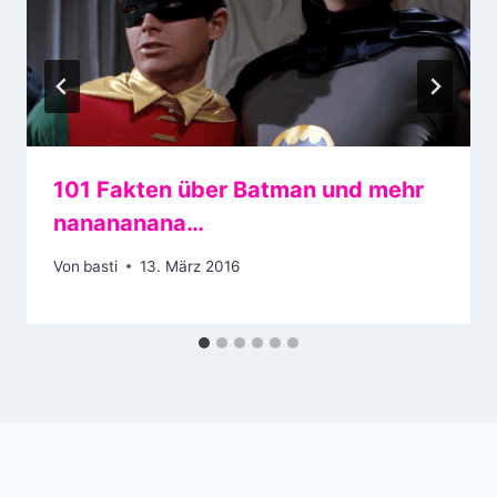
101 Fakten über Batman und mehr
nanananana…
Von
basti
13. März 2016